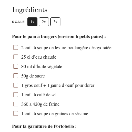
Ingrédients
1x
2x
3x
SCALE
Pour le pain à burgers (environ 6 petits pains) :
2
cuil. à soupe de levure boulangère déshydratée
25
cl d’eau chaude
80
ml d’huile végétale
50g
de sucre
1
gros oeuf +
1
jaune d’oeuf pour dorer
1
cuil. à café de sel
360
à 420g de farine
1
cuil. à soupe de graines de sésame
Pour la garniture de Portobello :