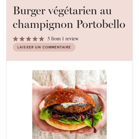
Burger végétarien au
champignon Portobello
1
2
3
4
5
5
from
1
review
Star
Stars
Stars
Stars
Stars
LAISSER UN COMMENTAIRE