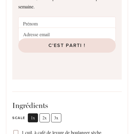
semaine.
C'EST PARTI !
Ingrédients
1x
2x
3x
SCALE
1
cuil. à café de levure de boulanger sèche