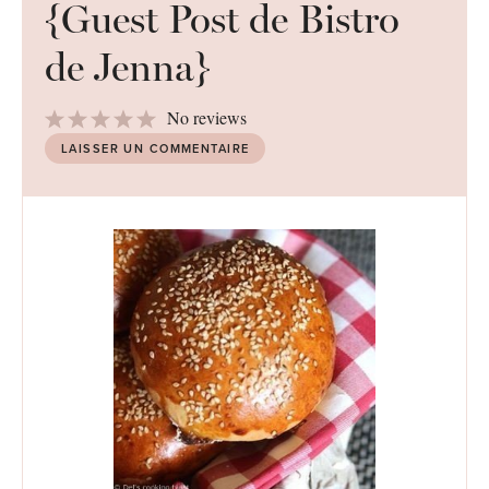
{Guest Post de Bistro
de Jenna}
1
2
3
4
5
No reviews
Star
Stars
Stars
Stars
Stars
LAISSER UN COMMENTAIRE