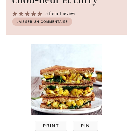
1
2
3
4
5
5
from
1
review
Star
Stars
Stars
Stars
Stars
LAISSER UN COMMENTAIRE
PRINT
PIN