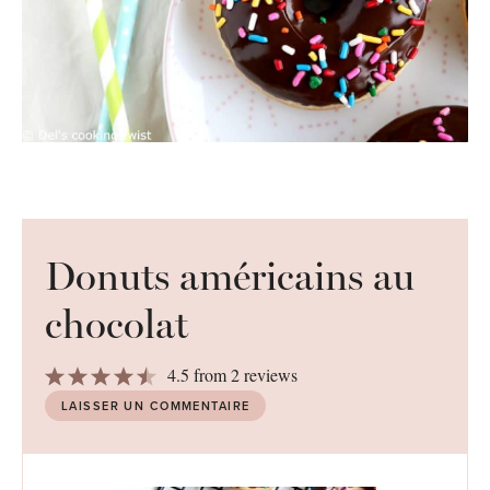
Donuts américains au
chocolat
1
2
3
4
5
4.5
from
2
reviews
Star
Stars
Stars
Stars
Stars
LAISSER UN COMMENTAIRE