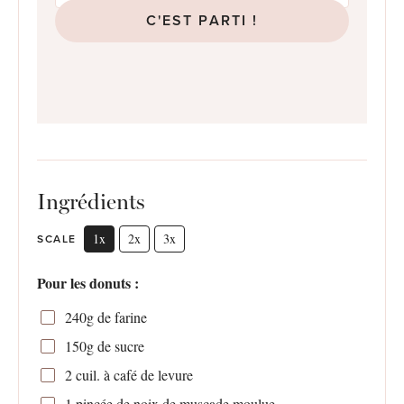
C'EST PARTI !
Ingrédients
1x
2x
3x
SCALE
Pour les donuts :
240g
de farine
150g
de sucre
2
cuil. à café de levure
1
pincée de noix de muscade moulue