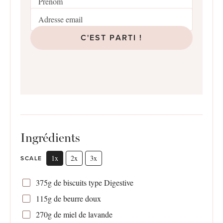
C'EST PARTI !
Ingrédients
1x
2x
3x
SCALE
375g
de biscuits type Digestive
115g
de beurre doux
270g
de miel de lavande