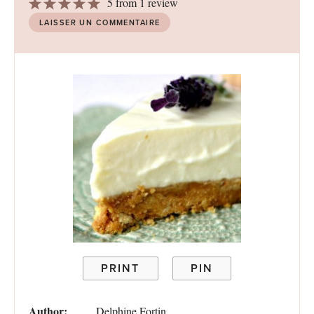
1
2
3
4
5
5
from
1
review
Star
Stars
Stars
Stars
Stars
LAISSER UN COMMENTAIRE
PRINT
PIN
Author:
Delphine Fortin