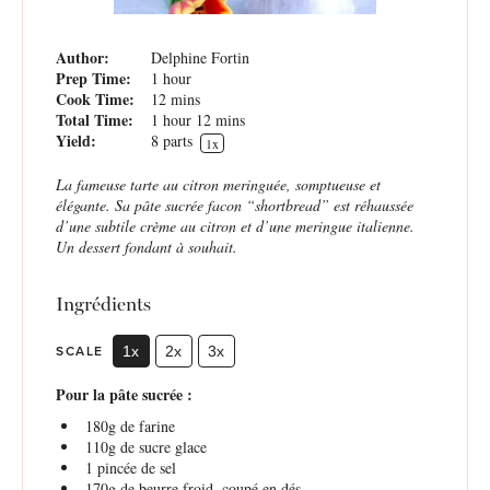
Author:
Delphine Fortin
Prep Time:
1 hour
Cook Time:
12 mins
Total Time:
1 hour 12 mins
Yield:
8
parts
1
x
La fameuse tarte au citron meringuée, somptueuse et
élégante. Sa pâte sucrée facon “shortbread” est réhaussée
d’une subtile crème au citron et d’une meringue italienne.
Un dessert fondant à souhait.
Ingrédients
SCALE
1x
2x
3x
Pour la pâte sucrée :
180g
de farine
110g
de sucre glace
1
pincée de sel
170g
de beurre froid, coupé en dés