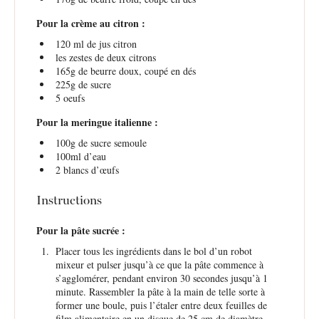
Pour la crème au citron :
120
ml de jus citron
les zestes de deux citrons
165g
de beurre doux, coupé en dés
225g
de sucre
5
oeufs
Pour la meringue italienne :
100g
de sucre semoule
100
ml d’eau
2
blancs d’œufs
Instructions
Pour la pâte sucrée :
Placer tous les ingrédients dans le bol d’un robot
mixeur et pulser jusqu’à ce que la pâte commence à
s’agglomérer, pendant environ 30 secondes jusqu’à 1
minute. Rassembler la pâte à la main de telle sorte à
former une boule, puis l’étaler entre deux feuilles de
film alimentaire en un disque de 25 cm de diamètre.