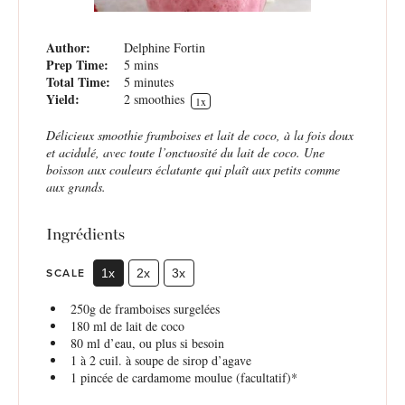
Author:
Delphine Fortin
Prep Time:
5 mins
Total Time:
5 minutes
Yield:
2
smoothies
1
x
Délicieux smoothie framboises et lait de coco, à la fois doux
et acidulé, avec toute l’onctuosité du lait de coco. Une
boisson aux couleurs éclatante qui plaît aux petits comme
aux grands.
Ingrédients
SCALE
1x
2x
3x
250g
de framboises surgelées
180
ml de lait de coco
80
ml d’eau, ou plus si besoin
1
à 2 cuil. à soupe de sirop d’agave
1
pincée de cardamome moulue (facultatif)*