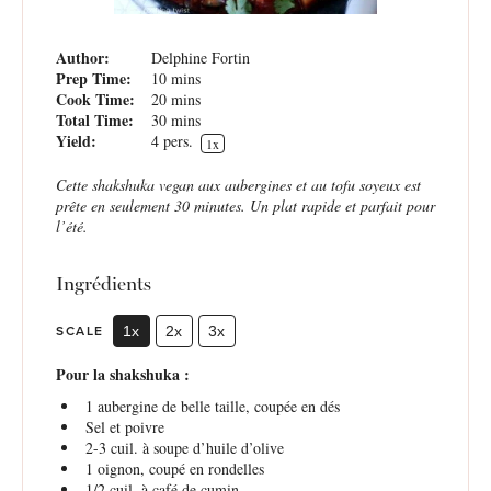
Author:
Delphine Fortin
Prep Time:
10 mins
Cook Time:
20 mins
Total Time:
30 mins
Yield:
4
pers.
1
x
Cette shakshuka vegan aux aubergines et au tofu soyeux est
prête en seulement 30 minutes. Un plat rapide et parfait pour
l’été.
Ingrédients
SCALE
1x
2x
3x
Pour la shakshuka :
1
aubergine de belle taille, coupée en dés
Sel et poivre
2
-
3
cuil. à soupe d’huile d’olive
1
oignon, coupé en rondelles
1/2
cuil. à café de cumin