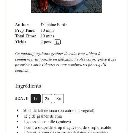
Author:
Delphine Fortin
Prep Time:
10 mins
Total Time:
10 mins
Yield:
2
pers.
1
x
Ce pudding açai aux graines de chia vous aidera à
commencer la journée en détoxifiant votre corps, grâce à ses
propriétés antioxidantes et aux nombreuses fibres qu’il
contient.
Ingrédients
SCALE
1x
2x
3x
50
cl de lait de coco (ou autre lait végétal)
12 g
de graines de chia
1
gousse de vanille (graines)
1
cuil. à soupe de sirop d’agave ou de sirop d’érable
1
-
2
cuil. à soupe de myrtilles fraîches ou surgelées