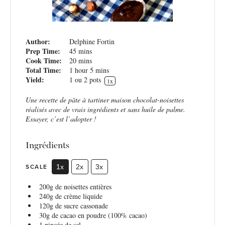
Author:
Delphine Fortin
Prep Time:
45 mins
Cook Time:
20 mins
Total Time:
1 hour 5 mins
Yield:
1
ou 2 pots
1
x
Une recette de pâte à tartiner maison chocolat-noisettes
réalisés avec de vrais ingrédients et sans huile de palme.
Essayer, c’est l’adopter !
Ingrédients
SCALE
1x
2x
3x
200g
de noisettes entières
240g
de crème liquide
120g
de sucre cassonade
30g
de cacao en poudre (100% cacao)
1
pincée de sel