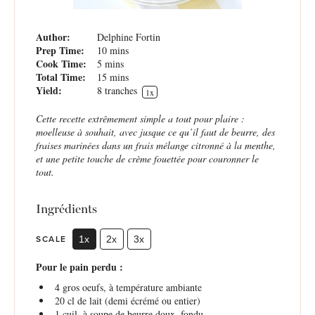
Author:
Delphine Fortin
Prep Time:
10 mins
Cook Time:
5 mins
Total Time:
15 mins
Yield:
8
tranches
1
x
Cette recette extrêmement simple a tout pour plaire :
moelleuse à souhait, avec jusque ce qu’il faut de beurre, des
fraises marinées dans un frais mélange citronné à la menthe,
et une petite touche de crème fouettée pour couronner le
tout.
Ingrédients
SCALE
1x
2x
3x
Pour le pain perdu :
4
gros oeufs, à température ambiante
20
cl de lait (demi écrémé ou entier)
1
cuil. à soupe de beurre doux, fondu