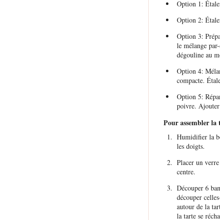
Option 1: Étale
Option 2: Étaler
Option 3: Prépa
le mélange par-d
dégouline au mo
Option 4: Mélan
compacte. Étale
Option 5: Répar
poivre. Ajouter
Pour assembler la ta
Humidifier la b
les doigts.
Placer un verre 
centre.
Découper 6 band
découper celles-
autour de la tar
la tarte se récha