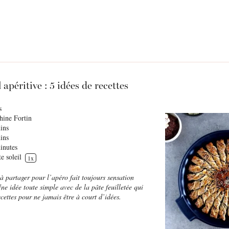
l apéritive : 5 idées de recettes
s
hine Fortin
ins
ins
inutes
te soleil
1
x
 à partager pour l’apéro fait toujours sensation
Une idée toute simple avec de la pâte feuilletée qui
ecettes pour ne jamais être à court d’idées.