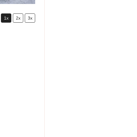
1x
2x
3x