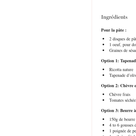
Ingrédients
Pour la pâte :
2
disques de pât
1
oeuf, pour do
Graines de sésa
Option 1: Tapenad
Ricotta nature
Tapenade d’oliv
Option 2: Chèvre e
Chèvre frais
Tomates séchée
Option 3: Beurre à 
150g
de beurre 
4
to
6
gousses d
1
poignée de per