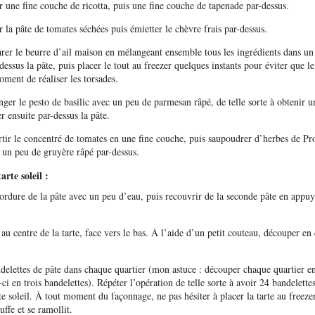
r une fine couche de ricotta, puis une fine couche de tapenade par-dessus.
 la pâte de tomates séchées puis émietter le chèvre frais par-dessus.
rer le beurre d’ail maison en mélangeant ensemble tous les ingrédients dans un 
essus la pâte, puis placer le tout au freezer quelques instants pour éviter que l
ment de réaliser les torsades.
ger le pesto de basilic avec un peu de parmesan râpé, de telle sorte à obtenir u
r ensuite par-dessus la pâte.
tir le concentré de tomates en une fine couche, puis saupoudrer d’herbes de Pro
 un peu de gruyère râpé par-dessus.
rte soleil :
ordure de la pâte avec un peu d’eau, puis recouvrir de la seconde pâte en appu
au centre de la tarte, face vers le bas. À l’aide d’un petit couteau, découper en
elettes de pâte dans chaque quartier (mon astuce : découper chaque quartier e
ci en trois bandelettes). Répéter l’opération de telle sorte à avoir 24 bandelettes
te soleil. À tout moment du façonnage, ne pas hésiter à placer la tarte au freezer
uffe et se ramollit.