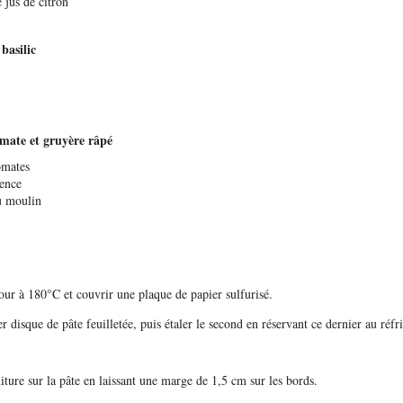
 jus de citron
basilic
mate et gruyère râpé
omates
ence
u moulin
four à 180°C et couvrir une plaque de papier sulfurisé.
r disque de pâte feuilletée, puis étaler le second en réservant ce dernier au réfr
iture sur la pâte en laissant une marge de 1,5 cm sur les bords.