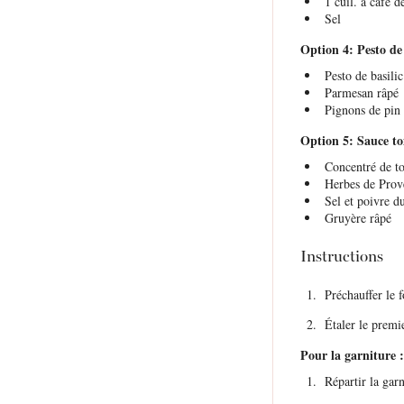
1
cuil. à café de
Sel
Option 4: Pesto de 
Pesto de basilic
Parmesan râpé
Pignons de pin
Option 5: Sauce to
Concentré de t
Herbes de Prov
Sel et poivre d
Gruyère râpé
Instructions
Préchauffer le 
Étaler le premie
Pour la garniture :
Répartir la garn