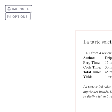
La tarte solei
4.8
from
4
review
Author:
Delp
Prep Time:
15 m
Cook Time:
30 m
Total Time:
45 m
Yield:
1
tar
La tarte soleil salée
auprès des invités. 
se décline ici en 5 r