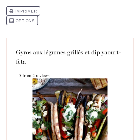
Gyros aux légumes grillés et dip yaourt-
feta
5
from
2
reviews