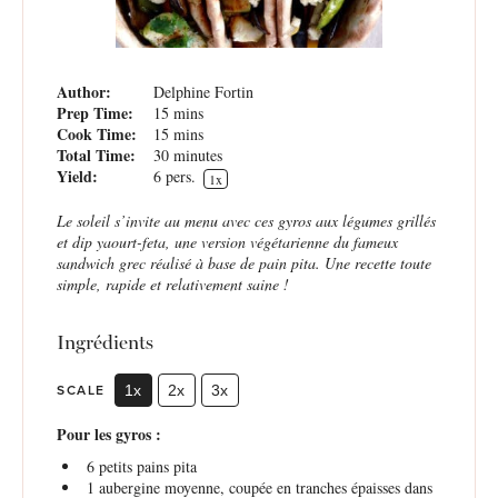
Author:
Delphine Fortin
Prep Time:
15 mins
Cook Time:
15 mins
Total Time:
30 minutes
Yield:
6
pers.
1
x
Le soleil s’invite au menu avec ces gyros aux légumes grillés
et dip yaourt-feta, une version végétarienne du fameux
sandwich grec réalisé à base de pain pita. Une recette toute
simple, rapide et relativement saine !
Ingrédients
SCALE
1x
2x
3x
Pour les gyros :
6
petits pains pita
1
aubergine moyenne, coupée en tranches épaisses dans