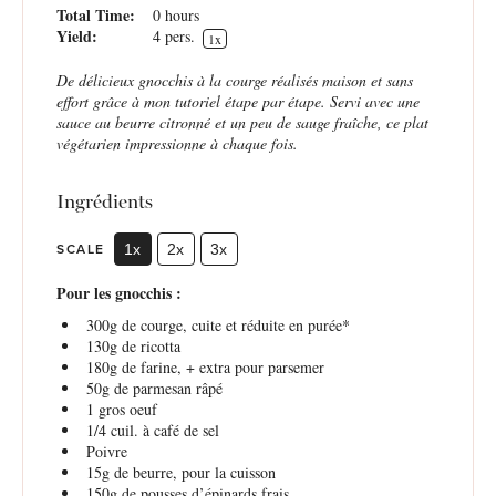
Total Time:
0 hours
Yield:
4
pers.
1
x
De délicieux gnocchis à la courge réalisés maison et sans
effort grâce à mon tutoriel étape par étape. Servi avec une
sauce au beurre citronné et un peu de sauge fraîche, ce plat
végétarien impressionne à chaque fois.
Ingrédients
SCALE
1x
2x
3x
Pour les gnocchis :
300g
de courge, cuite et réduite en purée*
130g
de ricotta
180g
de farine, + extra pour parsemer
50g
de parmesan râpé
1
gros oeuf
1/4
cuil. à café de sel
Poivre
15g
de beurre, pour la cuisson
150g
de pousses d’épinards frais