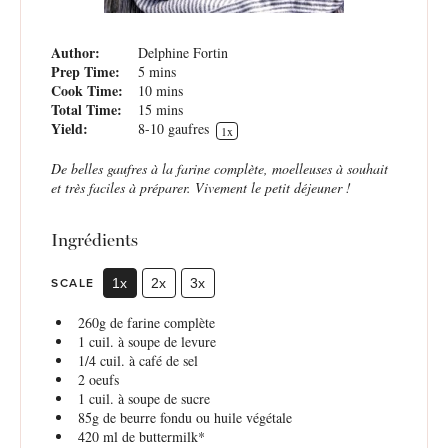
Author:
Delphine Fortin
Prep Time:
5 mins
Cook Time:
10 mins
Total Time:
15 mins
Yield:
8
-
10
gaufres
1
x
De belles gaufres à la farine complète, moelleuses à souhait
et très faciles à préparer. Vivement le petit déjeuner !
Ingrédients
SCALE
1x
2x
3x
260g
de farine complète
1
cuil. à soupe de levure
1/4
cuil. à café de sel
2
oeufs
1
cuil. à soupe de sucre
85g
de beurre fondu ou huile végétale
420
ml de buttermilk*