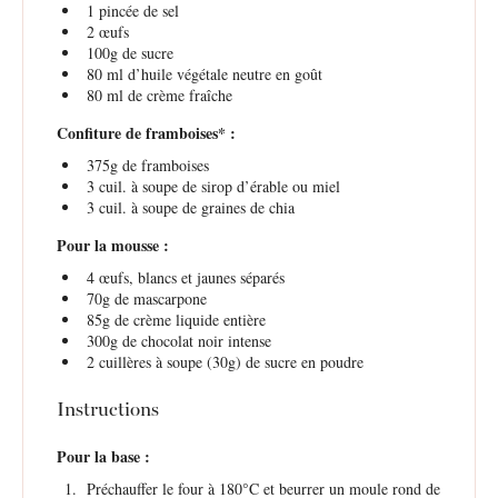
1
pincée de sel
2
œufs
100g
de sucre
80
ml d’huile végétale neutre en goût
80
ml de crème fraîche
Confiture de framboises* :
375g
de framboises
3
cuil. à soupe de sirop d’érable ou miel
3
cuil. à soupe de graines de chia
Pour la mousse :
4
œufs, blancs et jaunes séparés
70g
de mascarpone
85g
de crème liquide entière
300g
de chocolat noir intense
2
cuillères à soupe (
30g
) de sucre en poudre
Instructions
Pour la base :
Préchauffer le four à 180°C et beurrer un moule rond de