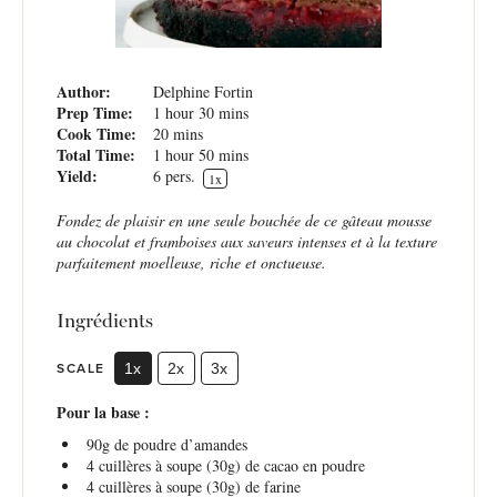
Author:
Delphine Fortin
Prep Time:
1 hour 30 mins
Cook Time:
20 mins
Total Time:
1 hour 50 mins
Yield:
6
pers.
1
x
Fondez de plaisir en une seule bouchée de ce gâteau mousse
au chocolat et framboises aux saveurs intenses et à la texture
parfaitement moelleuse, riche et onctueuse.
Ingrédients
SCALE
1x
2x
3x
Pour la base :
90g
de poudre d’amandes
4
cuillères à soupe (
30g
) de cacao en poudre
4
cuillères à soupe (
30g
) de farine