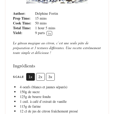
Author:
Delphine Fortin
Prep Time:
15 mins
Cook Time:
50 mins
Total Time:
1 hour 5 mins
Yield:
9
parts
1
x
Le gâteau magique au citron, c’est une seule pâte de
préparation et 3 textures différentes. Une recette extrêmement
toute simple et délicieuse !
Ingrédients
SCALE
1x
2x
3x
4
oeufs (blancs et jaunes séparés)
150g
de sucre
125g
de beurre fondu
1
cuil. à café d’extrait de vanille
115g
de farine
12
cl de jus de citron fraîchement pressé