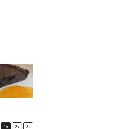
1x
2x
3x