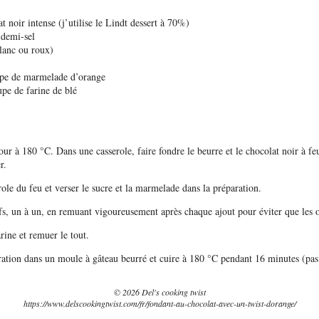
t noir intense (j’utilise le Lindt dessert à 70%)
 demi-sel
lanc ou roux)
upe de marmelade d’orange
upe de farine de blé
four à 180 °C. Dans une casserole, faire fondre le beurre et le chocolat noir à 
r.
role du feu et verser le sucre et la marmelade dans la préparation.
fs, un à un, en remuant vigoureusement après chaque ajout pour éviter que les o
rine et remuer le tout.
ration dans un moule à gâteau beurré et cuire à 180 °C pendant 16 minutes (pas 
© 2026 Del's cooking twist
https://www.delscookingtwist.com/fr/fondant-au-chocolat-avec-un-twist-dorange/