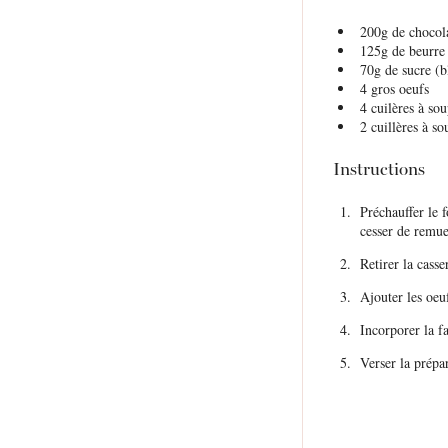
200g
de chocola
125g
de beurre
70g
de sucre (b
4
gros oeufs
4
cuilères à so
2
cuillères à so
Instructions
Préchauffer le 
cesser de remue
Retirer la casse
Ajouter les oeu
Incorporer la fa
Verser la prépa