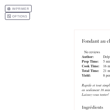
Fondant au ch
No reviews
Author:
Delp
Prep Time:
5 mi
Cook Time:
16 m
Total Time:
21 m
Yield:
8
per
Rapide et tout simpl
en seulement 16 minu
Laissez-vous tenter!
Ingrédients