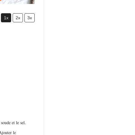
1x
2x
3x
 soude et le sel.
Ajouter le