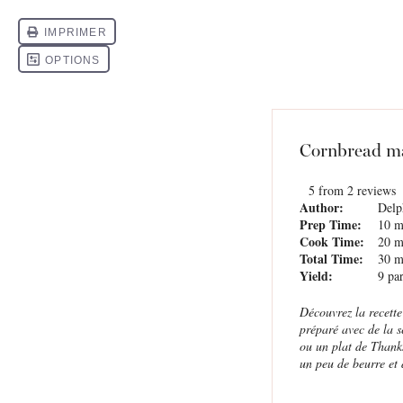
Cornbread m
5
from
2
reviews
Author:
Delp
Prep Time:
10 m
Cook Time:
20 m
Total Time:
30 m
Yield:
9
par
Découvrez la recett
préparé avec de la 
ou un plat de Thanks
un peu de beurre et 