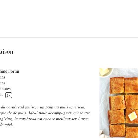
aison
hine Fortin
ins
ins
inutes
ts
1
x
e du cornbread maison, un pain au maïs américain
semoule de maïs. Idéal pour accompagner une soupe
giving, le cornbread est encore meilleur servi avec
de miel.