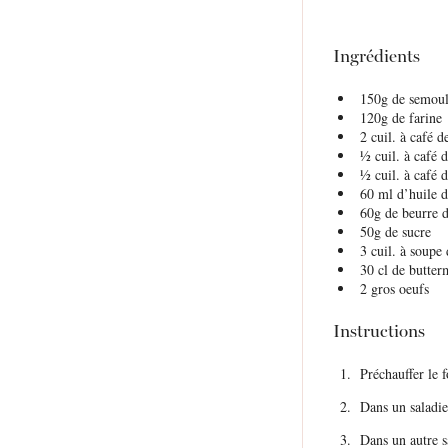
Ingrédients
150g
de semoul
120g
de farine
2
cuil. à café d
½
cuil. à café 
½
cuil. à café d
60
ml d’huile d
60g
de beurre d
50g
de sucre
3
cuil. à soupe 
30
cl de butter
2
gros oeufs
Instructions
Préchauffer le
Dans un saladie
Dans un autre sa