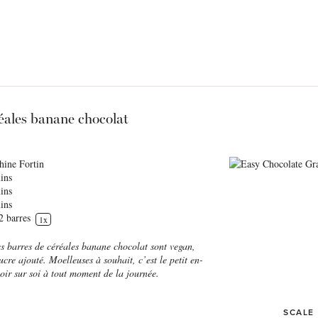
éales banane chocolat
hine Fortin
ins
ins
ins
2
barres
1
x
ces barres de céréales banane chocolat sont vegan,
sucre ajouté. Moelleuses à souhait, c’est
le petit en-
oir sur soi à tout moment de la journée.
SCALE