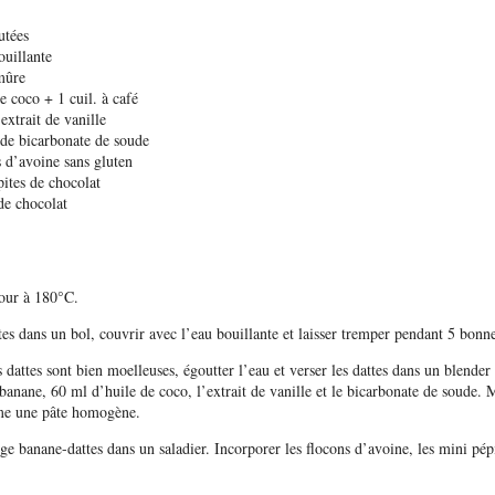
utées
uillante
mûre
de coco +
1
cuil. à café
extrait de vanille
 de bicarbonate de soude
 d’avoine sans gluten
ites de chocolat
de chocolat
four à 180°C.
tes dans un bol, couvrir avec l’eau bouillante et laisser tremper pendant 5 bonn
s dattes sont bien moelleuses, égoutter l’eau et verser les dattes dans un blende
banane, 60 ml d’huile de coco, l’extrait de vanille et le bicarbonate de soude. 
me une pâte homogène.
ge banane-dattes dans un saladier. Incorporer les flocons d’avoine, les mini pépi