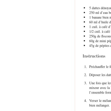
5
dattes dénoya
250
ml d’eau bo
1
banane bien 
60
ml d’huile 
1
cuil. à café d’
1/2
cuil. à café
250g
de flocons
60g
de mini pép
45g
de pépites 
Instructions
Préchauffer le 
Déposer les dat
Une fois que le
mixeur avec la 
l’ensemble for
Verser le mélan
bien mélanger.