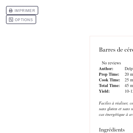
Barres de cér
No reviews
Author:
Delp
Prep Time:
20 m
Cook Time:
25 m
Total Time:
45 m
Yield:
10
-
1
Faciles à réaliser, 
sans gluten et sans 
cas énergétique à av
Ingrédients