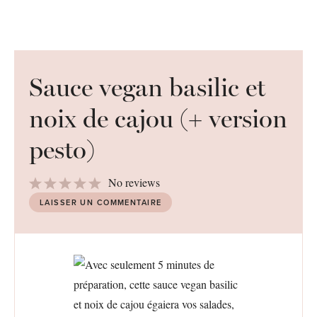
Sauce vegan basilic et
noix de cajou (+ version
pesto)
1
2
3
4
5
No reviews
Star
Stars
Stars
Stars
Stars
LAISSER UN COMMENTAIRE