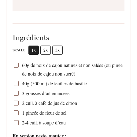
Ingrédients
1x
2x
3x
SCALE
60g
de noix de cajou natures et non salées (ou purée
de noix de cajou non sucré)
40g
(
500
ml) de feuilles de basilic
3
gousses d’ail émincées
2
cuil. à café de jus de citron
1
pincée de fleur de sel
2
-
4
cuil. à soupe d’eau
En version pesto, ajouter :